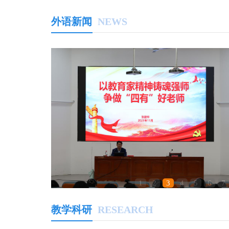
外语新闻
NEWS
1
2
3
4
5
6
7
我院与文学院联合开展师德...
教学科研
RESEARCH